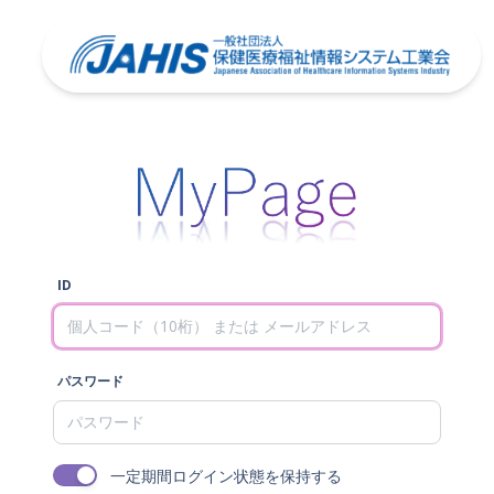
ID
パスワード
一定期間ログイン状態を保持する