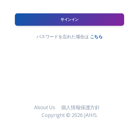
サインイン
パスワードを忘れた場合は
こちら
About Us
個人情報保護方針
Copyright ©
2026 JAHIS.